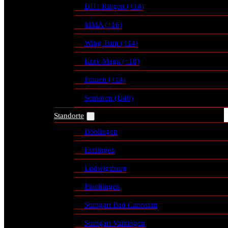
BJJ / Ringen (+14)
MMA (+16)
Wing Tsun (+14)
Krav Maga (+18)
Frauen (+14)
Senioren (Ü40)
Standorte
Böblingen
Esslingen
Ludwigsburg
Plochingen
Stuttgart Bad Cannstatt
Stuttgart Vaihingen