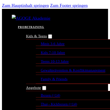
Zum Hauptinhalt springen
Zum Footer springen
PROBETRAINING
Kids & Teens
Minis 3-6 Jahre
Kids 7-10 Jahre
Teens 10-13 Jahre
Gewaltprävention & Konfliktmanagement
Family & Friends
Angebote
Boxen (+14)
Thai,- Kickboxen (+14)