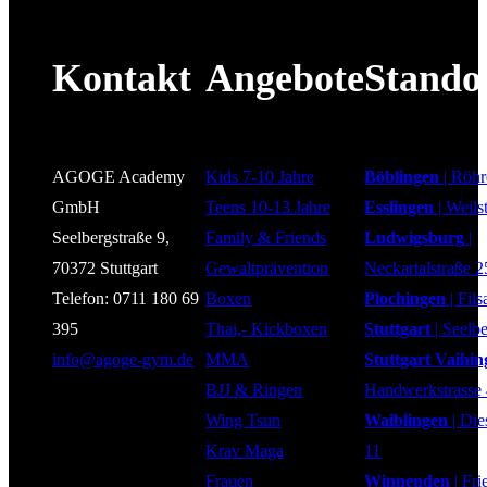
Kontakt
Angebote
Stando
AGOGE Academy
Kids 7-10 Jahre
Böblingen
| Röhr
GmbH
Teens 10-13 Jahre
Esslingen
| Weils
Seelbergstraße 9,
Family & Friends
Ludwigsburg
|
70372 Stuttgart
Gewaltprävention
Neckartalstraße 2
Telefon: 0711 180 69
Boxen
Plochingen
| Fils
395
Thai,- Kickboxen
Stuttgart
| Seelbe
info@agoge-gym.de
MMA
Stuttgart Vaihi
BJJ & Ringen
Handwerkstrasse
Wing Tsun
Waiblingen
| Die
Krav Maga
11
Frauen
Winnenden
| Fri