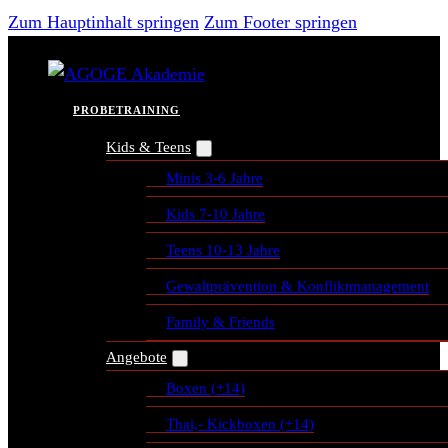
Zum Hauptinhalt springen
Zum Footer springen
PROBETRAINING
Kids & Teens
Minis 3-6 Jahre
Kids 7-10 Jahre
Teens 10-13 Jahre
Gewaltprävention & Konfliktmanagement
Family & Friends
Angebote
Boxen (+14)
Thai,- Kickboxen (+14)