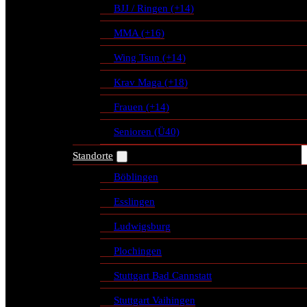
BJJ / Ringen (+14)
MMA (+16)
Wing Tsun (+14)
Krav Maga (+18)
Frauen (+14)
Senioren (Ü40)
Standorte
Böblingen
Esslingen
Ludwigsburg
Plochingen
Stuttgart Bad Cannstatt
Stuttgart Vaihingen