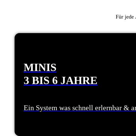
Für jede 
MINIS
3 BIS 6 JAHRE
Ein System was schnell erlernbar & a