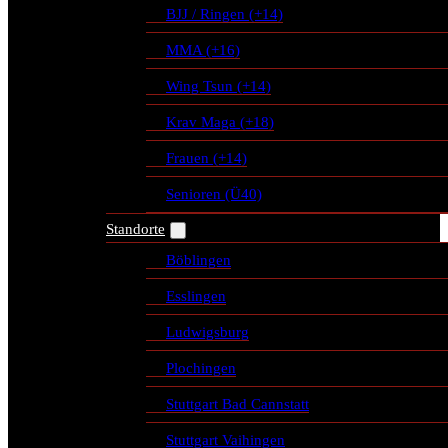
BJJ / Ringen (+14)
MMA (+16)
Wing Tsun (+14)
Krav Maga (+18)
Frauen (+14)
Senioren (Ü40)
Standorte
Böblingen
Esslingen
Ludwigsburg
Plochingen
Stuttgart Bad Cannstatt
Stuttgart Vaihingen