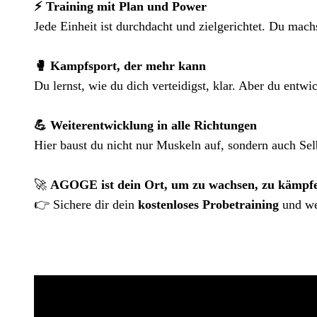
⚡ Training mit Plan und Power
Jede Einheit ist durchdacht und zielgerichtet. Du machs
🥊 Kampfsport, der mehr kann
Du lernst, wie du dich verteidigst, klar. Aber du ent
💪 Weiterentwicklung in alle Richtungen
Hier baust du nicht nur Muskeln auf, sondern auch Selb
🚀
AGOGE ist dein Ort, um zu wachsen, zu kämpfen 
👉 Sichere dir dein
kostenloses Probetraining
und we
KOSTENLOSES PROBETRAINING