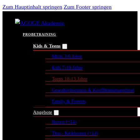
Zum Hauptinhalt springen
Zum Footer springen
PROBETRAINING
Kids & Teens
Minis 3-6 Jahre
Kids 7-10 Jahre
Teens 10-13 Jahre
Gewaltprävention & Konfliktmanagement
Family & Friends
Angebote
Boxen (+14)
Thai,- Kickboxen (+14)