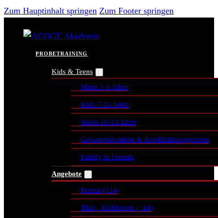
Zum Hauptinhalt springen
Zum Footer springen
PROBETRAINING
Kids & Teens
Minis 3-6 Jahre
Kids 7-10 Jahre
Teens 10-13 Jahre
Gewaltprävention & Konfliktmanagement
Family & Friends
Angebote
Boxen (+14)
Thai,- Kickboxen (+14)