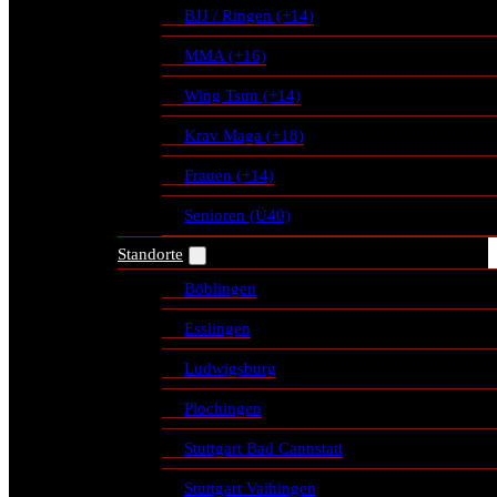
BJJ / Ringen (+14)
MMA (+16)
Wing Tsun (+14)
Krav Maga (+18)
Frauen (+14)
Senioren (Ü40)
Standorte
Böblingen
Esslingen
Ludwigsburg
Plochingen
Stuttgart Bad Cannstatt
Stuttgart Vaihingen