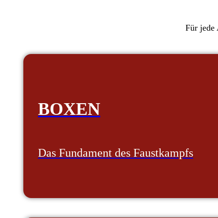
Für jede 
BOXEN
Das Fundament des Faustkampfs