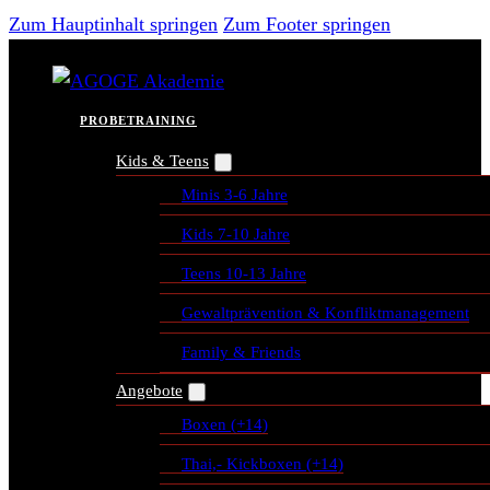
Zum Hauptinhalt springen
Zum Footer springen
PROBETRAINING
Kids & Teens
Minis 3-6 Jahre
Kids 7-10 Jahre
Teens 10-13 Jahre
Gewaltprävention & Konfliktmanagement
Family & Friends
Angebote
Boxen (+14)
Thai,- Kickboxen (+14)