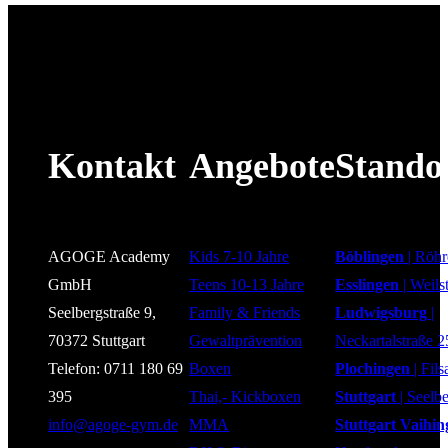
Kontakt
Angebote
Stando
AGOGE Academy
Kids 7-10 Jahre
Böblingen
| Röhr
GmbH
Teens 10-13 Jahre
Esslingen
| Weils
Seelbergstraße 9,
Family & Friends
Ludwigsburg
|
70372 Stuttgart
Gewaltprävention
Neckartalstraße 2
Telefon: 0711 180 69
Boxen
Plochingen
| Fils
395
Thai,- Kickboxen
Stuttgart
| Seelbe
info@agoge-gym.de
MMA
Stuttgart Vaihi