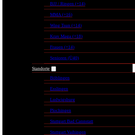
BJJ / Ringen (+14)
MMA (+16)
Wing Tsun (+14)
Krav Maga (+18)
Frauen (+14)
Senioren (Ü40)
Standorte
Böblingen
Esslingen
Ludwigsburg
Plochingen
Stuttgart Bad Cannstatt
Stuttgart Vaihingen