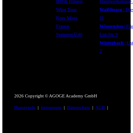
BJJ & Ringen
Handwerkstrasse
Wing Tsun
Waiblingen
| Die
Krav Maga
11
Frauen
Winnenden
| Fri
Senioren Ü40
List-Str. 9
Winterbach
| Os
2
2026
Copyright © AGOGE Academy GmbH
Hausregeln
|
Impressum
|
Datenschutz
|
AGB
|