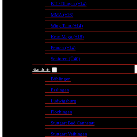
BJJ / Ringen (+14)
MMA (+16)
Wing Tsun (+14)
Krav Maga (+18)
Frauen (+14)
Senioren (Ü40)
Standorte
Böblingen
Esslingen
Ludwigsburg
Plochingen
Stuttgart Bad Cannstatt
Stuttgart Vaihingen