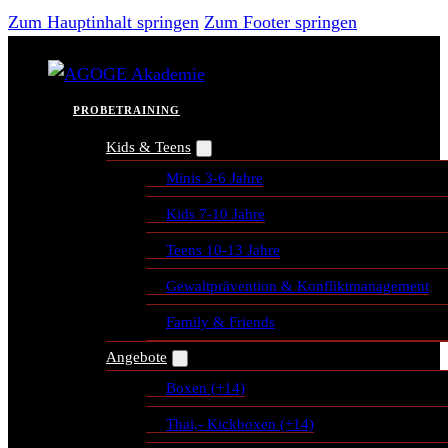
Zum Hauptinhalt springen
Zum Footer springen
PROBETRAINING
Kids & Teens
Minis 3-6 Jahre
Kids 7-10 Jahre
Teens 10-13 Jahre
Gewaltprävention & Konfliktmanagement
Family & Friends
Angebote
Boxen (+14)
Thai,- Kickboxen (+14)