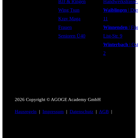
BJJ & Ringen
Handwerkstrasse
Wing Tsun
Waiblingen
| Die
Krav Maga
11
Frauen
Winnenden
| Fri
Senioren Ü40
List-Str. 9
Winterbach
| Os
2
2026
Copyright © AGOGE Academy GmbH
Hausregeln
|
Impressum
|
Datenschutz
|
AGB
|