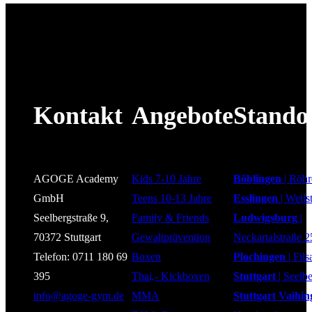
Kontakt
Angebote
Stando
AGOGE Academy
Kids 7-10 Jahre
Böblingen
| Röhr
GmbH
Teens 10-13 Jahre
Esslingen
| Weils
Seelbergstraße 9,
Family & Friends
Ludwigsburg
|
70372 Stuttgart
Gewaltprävention
Neckartalstraße 2
Telefon: 0711 180 69
Boxen
Plochingen
| Fils
395
Thai,- Kickboxen
Stuttgart
| Seelbe
info@agoge-gym.de
MMA
Stuttgart Vaihi