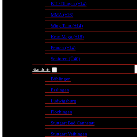
BJJ / Ringen (+14)
MMA (+16)
Wing Tsun (+14)
Krav Maga (+18)
Frauen (+14)
Senioren (Ü40)
Standorte
Böblingen
Esslingen
Ludwigsburg
Plochingen
Stuttgart Bad Cannstatt
Stuttgart Vaihingen