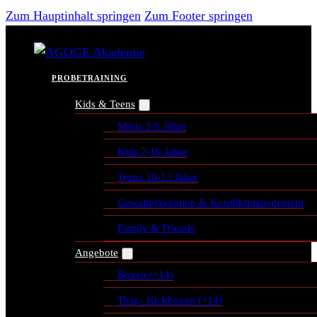
Zum Hauptinhalt springen
Zum Footer springen
PROBETRAINING
Kids & Teens
Minis 3-6 Jahre
Kids 7-10 Jahre
Teens 10-13 Jahre
Gewaltprävention & Konfliktmanagement
Family & Friends
Angebote
Boxen (+14)
Thai,- Kickboxen (+14)