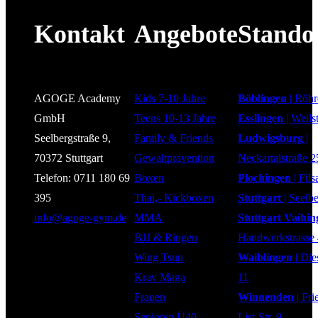
Kontakt
Angebote
Stando
AGOGE Academy
Kids 7-10 Jahre
Böblingen
| Röhr
GmbH
Teens 10-13 Jahre
Esslingen
| Weils
Seelbergstraße 9,
Family & Friends
Ludwigsburg
|
70372 Stuttgart
Gewaltprävention
Neckartalstraße 2
Telefon: 0711 180 69
Boxen
Plochingen
| Fils
395
Thai,- Kickboxen
Stuttgart
| Seelbe
info@agoge-gym.de
MMA
Stuttgart Vaihi
BJJ & Ringen
Handwerkstrasse
Wing Tsun
Waiblingen
| Die
Krav Maga
11
Frauen
Winnenden
| Fri
Senioren Ü40
List-Str. 9